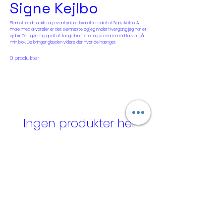
Signe Kejlbo
Blomstrende unikke og eventyrlige akvareller malet af Signe Kejlbo. At
male med akvareller er det skønneste og jeg maler hvergang jeg har et
øjeblik. Det gør mig godt at fange blomster og væsner med farver på
min blok. De bringer glæden videre der hvor de hænger.
0 produkter
Ingen produkter her
endnu ...
I mellemtiden kan du vælge en anden
kategori og blive ved med at shoppe.