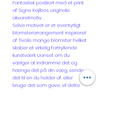
Fantastisk postkort med et print
af Signe Kejlbos originale
akvarelmotiv.
Selve motivet er et eventyrligt
blomsterarrangement inspireret
af Tivolis mange blomster hvilket
skaber et virkelig fortryllende
kunstværk. Uanset om du
vælger at indramme det og
hænge det på din væg, sende
det til en du holder af, eller
bruge det som gave, vil dette
smukke kort helt sikkert bringe
glæde.
Dette postkort måler 15 cm x 21
cm
PRODUKTINFO